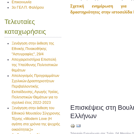
Επικοινωνία
Σχετική ενημέρωση για τι
3ο ΓΕΛ Π. Φαλήρου
δραστηριότητες στην ιστοσελίδα 
Τελευταίες
καταχωρήσεις
Ξενάγηση στην έκθεση της
Εθνικής Πινακοθήκης
"Αστυγραφίες", 29/4
Αποχαιρετιστήρια Επιστολή
της Υπεύθυνης Πολιτιστικών
θεμάτων
Απολογισμός Προγραμμάτων
Σχολικών Δραστηριοτήτων
Περιβαλλοντικής
Εκπαίδευσης, Αγωγής Υγείας,
Πολιτιστικών Θεμάτων για το
σχολικό έτος 2022-2023
Επισκέψεις στη Βουλ
Ξενάγηση στην έκθεση του
Εθνικού Μουσείου Σύγχρονης
Ελλήνων
Τέχνης «Modern Love (H
αγάπη στα χρόνια της ψυχρής
οικειότητας)»
Τελευταία Ενημέρωση στις Τρίτη, 04 Μαρτίου 