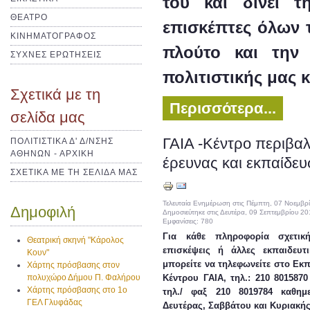
του και δίνει τ
ΘΕΑΤΡΟ
επισκέπτες όλων 
ΚΙΝΗΜΑΤΟΓΡΑΦΟΣ
πλούτο και την 
ΣΥΧΝΕΣ ΕΡΩΤΗΣΕΙΣ
πολιτιστικής μας 
Σχετικά με τη
Περισσότερα...
σελίδα μας
ΓΑΙΑ -Κέντρο περιβαλ
ΠΟΛΙΤΙΣΤΙΚΑ Δ' Δ/ΝΣΗΣ
ΑΘΗΝΩΝ - ΑΡΧΙΚΗ
έρευνας και εκπαίδε
ΣΧΕΤΙΚΑ ΜΕ ΤΗ ΣΕΛΙΔΑ ΜΑΣ
Τελευταία Ενημέρωση στις Πέμπτη, 07 Νοεμβρ
Δημοφιλή
Δημοσιεύτηκε στις Δευτέρα, 09 Σεπτεμβρίου 2
Εμφανίσεις: 780
Για κάθε πληροφορία σχετική
Θεατρική σκηνή "Κάρολος
επισκέψεις ή άλλες εκπαιδευτι
Κουν"
μπορείτε να τηλεφωνείτε στο Εκπ
Χάρτης πρόσβασης στον
πολυχώρο Δήμου Π. Φαλήρου
Κέντρου ΓΑΙΑ, τηλ.: 210 8015870
Χάρτης πρόσβασης στο 1ο
τηλ./ φαξ 210 8019784 καθημε
ΓΕΛ Γλυφάδας
Δευτέρας, Σαββάτου και Κυριακής