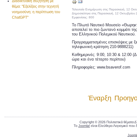
Διαδικτυακή συζήτηση με
θέμα: "Εξελίξεις στην τεχνητή
Τελευταία Ενημέρωση στις Παρασκευή, 12 Οκ
νοημοσύνη: η περίπτωση του
Δημοσιεύτηκε στις Παρασκευή, 12 Οκτωβρίου 
ChatGPT"
Εμφανίσεις: 800
To Πλωτό Ναυτικό Μουσείο «Θωρηκ
αποτελεί το πιο ζωντανό κομμάτι τη
του Ελληνικού Πολεμικού Ναυτικού.
Προγραμματισμένες επισκέψεις με ξ
τηλεφωνική κράτηση 210-9888211)
Καθημερινές: 9:00, 10:30 & 12:00 (
ώρα και ένα τέταρτο περίπου)
Πληροφορίες:
www.bsaverof.com
Έναρξη
Προηγο
Copyright © 2026 Πολιτιστικά θέματα 
Το
Joomla!
είναι Ελεύθερο Λογισμικό που 
Jooml