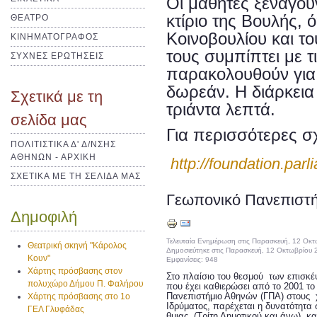
Οι μαθητές ξεναγούν
κτίριο της Βουλής, 
ΘΕΑΤΡΟ
Κοινοβουλίου και τ
ΚΙΝΗΜΑΤΟΓΡΑΦΟΣ
τους συμπίπτει με τ
ΣΥΧΝΕΣ ΕΡΩΤΗΣΕΙΣ
παρακολουθούν για 
δωρεάν. Η διάρκεια
Σχετικά με τη
τριάντα λεπτά.
σελίδα μας
Για περισσότερες σ
ΠΟΛΙΤΙΣΤΙΚΑ Δ' Δ/ΝΣΗΣ
ΑΘΗΝΩΝ - ΑΡΧΙΚΗ
http://foundation.parl
ΣΧΕΤΙΚΑ ΜΕ ΤΗ ΣΕΛΙΔΑ ΜΑΣ
Γεωπονικό Πανεπιστή
Δημοφιλή
Τελευταία Ενημέρωση στις Παρασκευή, 12 Οκ
Θεατρική σκηνή "Κάρολος
Δημοσιεύτηκε στις Παρασκευή, 12 Οκτωβρίου 
Κουν"
Εμφανίσεις: 948
Χάρτης πρόσβασης στον
Στο πλαίσιο του θεσμού των επισκ
πολυχώρο Δήμου Π. Φαλήρου
που έχει καθιερώσει από το 2001 τ
Πανεπιστήμιο Αθηνών (ΓΠΑ) στους 
Χάρτης πρόσβασης στο 1ο
Ιδρύματος, παρέχεται η δυνατότητα 
ΓΕΛ Γλυφάδας
θμιας (Τρίτη Δημοτικού και άνω) κα