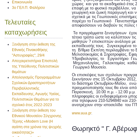
Επικοινωνία
χώρας και για το ακαδημαϊκό έτος 
3ο ΓΕΛ Π. Φαλήρου
επαφή με το φυσικό περιβάλλον, να 
γεωργική και ζωική παραγωγή και 
σχετικά με τις Γεωπονικές επιστήμες 
Τελευταίες
παρέχει το Γεωπονικό Πανεπιστήμι
αποφασίσουν να διαβούν τις πύλες τ
καταχωρήσεις
Τα προγράμματα ξεναγήσεων έχουν
τέτοιο τρόπο ώστε να καλύπτουν τι
μαθητών ? επισκεπτών ανάλογα με 
Ξενάγηση στην έκθεση της
εκπαίδευσής τους. Συγκεκριμένα τ
Εθνικής Πινακοθήκης
τη Β/θμια Εκπ/ση περιλαμβάνει το 
Μελισσοκομίας & Σηροτροφίας, Εφ
"Αστυγραφίες", 29/4
Υδροβιολογίας, το Εργαστήριο Γε
Αποχαιρετιστήρια Επιστολή
Μηχανολογίας, Γαλακτομίας καθ
της Υπεύθυνης Πολιτιστικών
Γεωργικό Μουσείο.
θεμάτων
Οι επισκέψεις των σχολείων προγρα
Απολογισμός Προγραμμάτων
ξεκινήσουν στις 15 Οκτωβρίου 2012,
Σχολικών Δραστηριοτήτων
το διάστημα Οκτωβρίου-Μαΐου, ενώ ο
πραγματοποίησής τους θα είναι από
Περιβαλλοντικής
Παρασκευή, 10.00 π.μ. - 12.00 μ.μ.
Εκπαίδευσης, Αγωγής Υγείας,
πληροφορίες οι ενδιαφερόμενοι μπο
Πολιτιστικών Θεμάτων για το
στα τηλέφωνα 210-5294840 και 210
ανατρέχουν στην ιστοσελίδα του Γ
σχολικό έτος 2022-2023
Ξενάγηση στην έκθεση του
www.aua.gr
.
Εθνικού Μουσείου Σύγχρονης
Τέχνης «Modern Love (H
αγάπη στα χρόνια της ψυχρής
Θωρηκτό " Γ. Αβέρωφ
οικειότητας)»