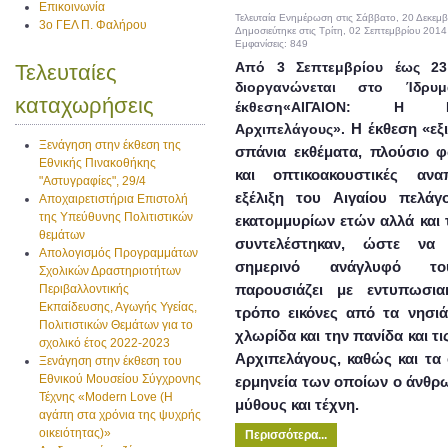
Επικοινωνία
Τελευταία Ενημέρωση στις Σάββατο, 20 Δεκεμ
3ο ΓΕΛ Π. Φαλήρου
Δημοσιεύτηκε στις Τρίτη, 02 Σεπτεμβρίου 2014
Εμφανίσεις: 849
Από 3 Σεπτεμβρίου έως 23
Τελευταίες
διοργανώνεται στο Ίδρυ
καταχωρήσεις
έκθεση«ΑΙΓΑΙΟΝ: Η 
Η έκθεση «εξ
Αρχιπελάγους».
Ξενάγηση στην έκθεση της
σπάνια εκθέματα, πλούσιο φ
Εθνικής Πινακοθήκης
και οπτικοακουστικές ανα
"Αστυγραφίες", 29/4
εξέλιξη του Αιγαίου πελάγ
Αποχαιρετιστήρια Επιστολή
της Υπεύθυνης Πολιτιστικών
εκατομμυρίων ετών αλλά και 
θεμάτων
συντελέστηκαν, ώστε να
Απολογισμός Προγραμμάτων
σημερινό ανάγλυφό του
Σχολικών Δραστηριοτήτων
παρουσιάζει με εντυπωσια
Περιβαλλοντικής
Εκπαίδευσης, Αγωγής Υγείας,
τρόπο εικόνες από τα νησιά 
Πολιτιστικών Θεμάτων για το
χλωρίδα και την πανίδα και τ
σχολικό έτος 2022-2023
Αρχιπελάγους, καθώς και τα 
Ξενάγηση στην έκθεση του
Εθνικού Μουσείου Σύγχρονης
ερμηνεία των οποίων ο άνθρ
Τέχνης «Modern Love (H
μύθους και τέχνη.
αγάπη στα χρόνια της ψυχρής
οικειότητας)»
Περισσότερα...