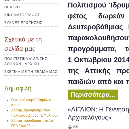
Πολιτισμού Ίδρυμ
ΘΕΑΤΡΟ
φέτος δωρεάν
ΚΙΝΗΜΑΤΟΓΡΑΦΟΣ
ΣΥΧΝΕΣ ΕΡΩΤΗΣΕΙΣ
Δευτεροβάθμιας
παρακολουθήσ
Σχετικά με τη
προγράμματα, 
σελίδα μας
1 Οκτωβρίου 2014
ΠΟΛΙΤΙΣΤΙΚΑ Δ' Δ/ΝΣΗΣ
ΑΘΗΝΩΝ - ΑΡΧΙΚΗ
της Αττικής πρ
ΣΧΕΤΙΚΑ ΜΕ ΤΗ ΣΕΛΙΔΑ ΜΑΣ
παιδιών από και 
Δημοφιλή
Περισσότερα...
Θεατρική σκηνή "Κάρολος
Κουν"
«ΑΙΓΑΙΟΝ: Η Γέννηση
Χάρτης πρόσβασης στον
πολυχώρο Δήμου Π. Φαλήρου
Αρχιπελάγους»
Χάρτης πρόσβασης στο 1ο
ΓΕΛ Γλυφάδας