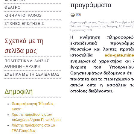
προγράμματα
ΘΕΑΤΡΟ
ΚΙΝΗΜΑΤΟΓΡΑΦΟΣ
Δημιουργηθηκε στις Τετάρτη, 16 Οκτωβρίου 2
ΣΥΧΝΕΣ ΕΡΩΤΗΣΕΙΣ
Τελευταία Ενημέρωση στις Τετάρτη, 16 Οκτωβ
Εμφανίσεις: 559
Η ανάρτηση πληροφοριώ
Σχετικά με τη
εκπαιδευτικά προγράμματα
Μουσείων και λοιπές προτά
σελίδα μας
ιστοσελίδα
edu-gate.mine
ενημερωτικό χαρακτήρα και 
ΠΟΛΙΤΙΣΤΙΚΑ Δ' Δ/ΝΣΗΣ
ΑΘΗΝΩΝ - ΑΡΧΙΚΗ
έγκριση του Υπουργείο
Θρησκευμάτων δεδομένου ότι δ
ΣΧΕΤΙΚΑ ΜΕ ΤΗ ΣΕΛΙΔΑ ΜΑΣ
ποιότητα και το περιεχόμενο
αυτών ούτε η ασφάλεια 
Δημοφιλή
οποίους διεξάγονται.
Θεατρική σκηνή "Κάρολος
Κουν"
Χάρτης πρόσβασης στον
πολυχώρο Δήμου Π. Φαλήρου
Χάρτης πρόσβασης στο 1ο
ΓΕΛ Γλυφάδας