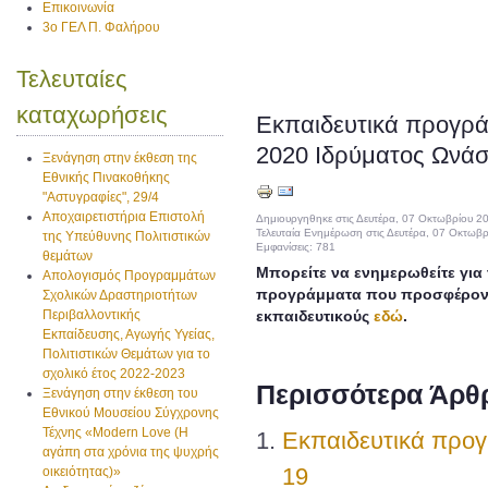
Επικοινωνία
3ο ΓΕΛ Π. Φαλήρου
Τελευταίες
καταχωρήσεις
Εκπαιδευτικά προγρά
2020 Ιδρύματος Ωνά
Ξενάγηση στην έκθεση της
Εθνικής Πινακοθήκης
"Αστυγραφίες", 29/4
Αποχαιρετιστήρια Επιστολή
Δημιουργηθηκε στις Δευτέρα, 07 Οκτωβρίου 2
Τελευταία Ενημέρωση στις Δευτέρα, 07 Οκτωβ
της Υπεύθυνης Πολιτιστικών
Εμφανίσεις: 781
θεμάτων
Μπορείτε να ενημερωθείτε για 
Απολογισμός Προγραμμάτων
προγράμματα που προσφέροντα
Σχολικών Δραστηριοτήτων
Περιβαλλοντικής
εκπαιδευτικούς
εδώ
.
Εκπαίδευσης, Αγωγής Υγείας,
Πολιτιστικών Θεμάτων για το
σχολικό έτος 2022-2023
Περισσότερα Άρθρ
Ξενάγηση στην έκθεση του
Εθνικού Μουσείου Σύγχρονης
Τέχνης «Modern Love (H
Εκπαιδευτικά προγ
αγάπη στα χρόνια της ψυχρής
19
οικειότητας)»