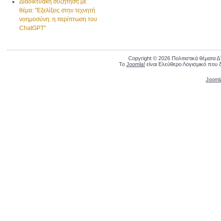
Διαδικτυακή συζήτηση με
θέμα: "Εξελίξεις στην τεχνητή
νοημοσύνη: η περίπτωση του
ChatGPT"
Copyright © 2026 Πολιτιστικά θέματα 
Το
Joomla!
είναι Ελεύθερο Λογισμικό που 
Jooml