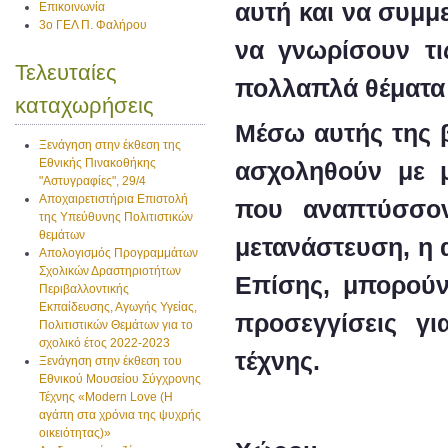
αυτή και να συμμ
Επικοινωνία
3ο ΓΕΛ Π. Φαλήρου
να γνωρίσουν τις
Τελευταίες
πολλαπλά θέματα
καταχωρήσεις
Μέσω αυτής της β
Ξενάγηση στην έκθεση της
Εθνικής Πινακοθήκης
ασχοληθούν με 
"Αστυγραφίες", 29/4
Αποχαιρετιστήρια Επιστολή
που αναπτύσσον
της Υπεύθυνης Πολιτιστικών
θεμάτων
μετανάστευση, η 
Απολογισμός Προγραμμάτων
Σχολικών Δραστηριοτήτων
Επίσης, μπορούν
Περιβαλλοντικής
Εκπαίδευσης, Αγωγής Υγείας,
προσεγγίσεις γ
Πολιτιστικών Θεμάτων για το
σχολικό έτος 2022-2023
τέχνης.
Ξενάγηση στην έκθεση του
Εθνικού Μουσείου Σύγχρονης
Τέχνης «Modern Love (H
αγάπη στα χρόνια της ψυχρής
οικειότητας)»