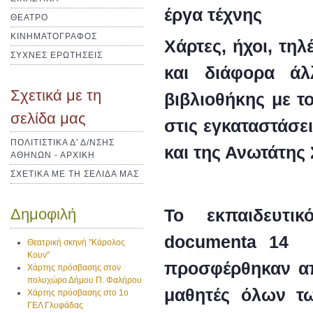
έργα τέχνης
ΘΕΑΤΡΟ
ΚΙΝΗΜΑΤΟΓΡΑΦΟΣ
Χάρτες, ήχοι, τη
ΣΥΧΝΕΣ ΕΡΩΤΗΣΕΙΣ
και διάφορα άλ
Σχετικά με τη
βιβλιοθήκης με τ
σελίδα μας
στις εγκαταστάσε
ΠΟΛΙΤΙΣΤΙΚΑ Δ' Δ/ΝΣΗΣ
και της Ανωτάτης
ΑΘΗΝΩΝ - ΑΡΧΙΚΗ
ΣΧΕΤΙΚΑ ΜΕ ΤΗ ΣΕΛΙΔΑ ΜΑΣ
Το εκπαιδευτι
Δημοφιλή
documenta 14 σ
Θεατρική σκηνή "Κάρολος
Κουν"
προσφέρθηκαν από
Χάρτης πρόσβασης στον
πολυχώρο Δήμου Π. Φαλήρου
μαθητές όλων τ
Χάρτης πρόσβασης στο 1ο
ΓΕΛ Γλυφάδας