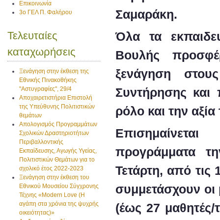
Επικοινωνία
Σαμαράκη.
3ο ΓΕΛ Π. Φαλήρου
Τελευταίες
Όλα τα εκπαιδε
καταχωρήσεις
Βουλής προσφέ
ξενάγηση στους
Ξενάγηση στην έκθεση της
Εθνικής Πινακοθήκης
"Αστυγραφίες", 29/4
Συντήρησης και π
Αποχαιρετιστήρια Επιστολή
της Υπεύθυνης Πολιτιστικών
ρόλο και την αξία
θεμάτων
Απολογισμός Προγραμμάτων
Επισημαίνεται
Σχολικών Δραστηριοτήτων
Περιβαλλοντικής
προγράμματα τη
Εκπαίδευσης, Αγωγής Υγείας,
Πολιτιστικών Θεμάτων για το
Τετάρτη, από τις 
σχολικό έτος 2022-2023
Ξενάγηση στην έκθεση του
συμμετάσχουν οι 
Εθνικού Μουσείου Σύγχρονης
Τέχνης «Modern Love (H
αγάπη στα χρόνια της ψυχρής
(έως 27 μαθητές/
οικειότητας)»