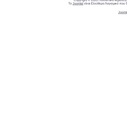
Copyright © 2026 Πολιτιστικά θέματα 
Το
Joomla!
είναι Ελεύθερο Λογισμικό που 
Jooml