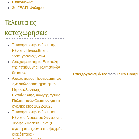
Επικοινωνία
3ο ΓΕΛ Π. Φαλήρου
Τελευταίες
καταχωρήσεις
Ξενάγηση στην έκθεση της
Εθνικής Πινακοθήκης
"Αστυγραφίες", 29/4
Αποχαιρετιστήρια Επιστολή
της Υπεύθυνης Πολιτιστικών
θεμάτων
Επεξεργασία βίντεο
from
Terra Compu
Απολογισμός Προγραμμάτων
Σχολικών Δραστηριοτήτων
Περιβαλλοντικής
Εκπαίδευσης, Αγωγής Υγείας,
Πολιτιστικών Θεμάτων για το
σχολικό έτος 2022-2023
Ξενάγηση στην έκθεση του
Εθνικού Μουσείου Σύγχρονης
Τέχνης «Modern Love (H
αγάπη στα χρόνια της ψυχρής
οικειότητας)»