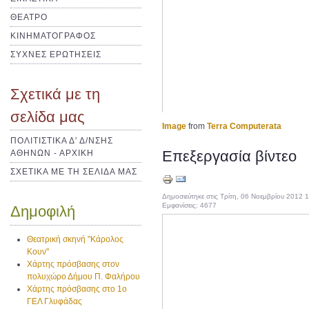
ΘΕΑΤΡΟ
ΚΙΝΗΜΑΤΟΓΡΑΦΟΣ
ΣΥΧΝΕΣ ΕΡΩΤΗΣΕΙΣ
Σχετικά με τη
σελίδα μας
Image
from
Terra Computerata
ΠΟΛΙΤΙΣΤΙΚΑ Δ' Δ/ΝΣΗΣ
Επεξεργασία βίντεο
ΑΘΗΝΩΝ - ΑΡΧΙΚΗ
ΣΧΕΤΙΚΑ ΜΕ ΤΗ ΣΕΛΙΔΑ ΜΑΣ
Δημοσιεύτηκε στις Τρίτη, 06 Νοεμβρίου 2012 
Εμφανίσεις: 4677
Δημοφιλή
Θεατρική σκηνή "Κάρολος
Κουν"
Χάρτης πρόσβασης στον
πολυχώρο Δήμου Π. Φαλήρου
Χάρτης πρόσβασης στο 1ο
ΓΕΛ Γλυφάδας