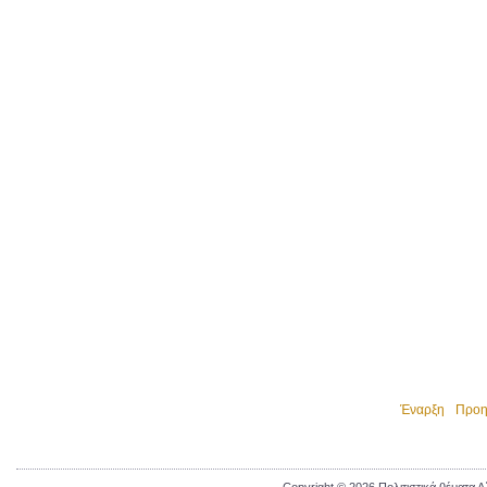
Έναρξη
Προη