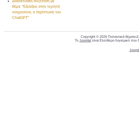
Διαδικτυακή συζήτηση με
θέμα: "Εξελίξεις στην τεχνητή
νοημοσύνη: η περίπτωση του
ChatGPT"
Copyright © 2026 Πολιτιστικά θέματα 
Το
Joomla!
είναι Ελεύθερο Λογισμικό που 
Jooml