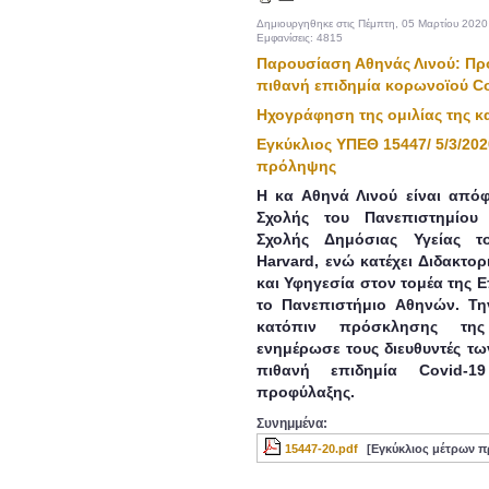
Δημιουργηθηκε στις Πέμπτη, 05 Μαρτίου 2020
Εμφανίσεις: 4815
Παρουσίαση Αθηνάς Λινού: Προ
πιθανή επιδημία κορωνοϊού C
Ηχογράφηση της ομιλίας της κα
Εγκύκλιος ΥΠΕΘ 15447/ 5/3/202
πρόληψης
Η κα Αθηνά Λινού είναι απόφ
Σχολής του Πανεπιστημίου
Σχολής Δημόσιας Υγείας τ
Harvard, ενώ κατέχει Διδακτο
και Υφηγεσία στον τομέα της 
το Πανεπιστήμιο Αθηνών. Τη
κατόπιν πρόσκλησης τη
ενημέρωσε τους διευθυντές τω
πιθανή επιδημία Covid-
προφύλαξης.
Συνημμένα:
15447-20.pdf
[Εγκύκλιος μέτρων 