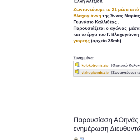
Έλλη Αλεξίου.
Ζωντανεύουμε το 21 μέσα από κ
Βλαχογιάννη
της Άννας Μαρίας
Γυμνάσιο Καλλιθέας .
Παρουσιάζεται ο αγώνας μέσα
και το έργο του Γ. Βλαχογιάνν
γιορτής
(αρχείο 38mb)
Συνημμένα:
kolokotronis.zip
[Θεατρικό Κολο
vlahogiannis.zip
[Ζωντανεύουμε το
Παρουσίαση ΑΘηνάς 
ενημέρωση Διευθυντ