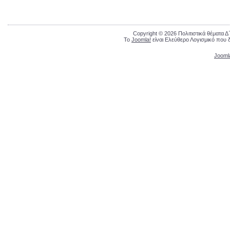
Copyright © 2026 Πολιτιστικά θέματα 
Το
Joomla!
είναι Ελεύθερο Λογισμικό που 
Jooml