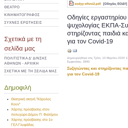
eodyy-efivoi2.pdf
[Οδηγίες ΕΟΔΥ]
ΘΕΑΤΡΟ
ΚΙΝΗΜΑΤΟΓΡΑΦΟΣ
Οδηγίες εργαστηρίου
ΣΥΧΝΕΣ ΕΡΩΤΗΣΕΙΣ
ψυχολογίας ΕΚΠΑ-Συ
στηρίζοντας παιδιά κ
Σχετικά με τη
για τον Covid-19
σελίδα μας
Δημιουργηθηκε στις Τρίτη, 10 Μαρτίου 2020 1
ΠΟΛΙΤΙΣΤΙΚΑ Δ' Δ/ΝΣΗΣ
Εμφανίσεις: 3890
ΑΘΗΝΩΝ - ΑΡΧΙΚΗ
Συζητώντας και στηρίζοντας πα
ΣΧΕΤΙΚΑ ΜΕ ΤΗ ΣΕΛΙΔΑ ΜΑΣ
για τον Covid-19
Δημοφιλή
Θεατρική σκηνή "Κάρολος
Κουν"
Χάρτης πρόσβασης στον
πολυχώρο Δήμου Π. Φαλήρου
Χάρτης πρόσβασης στο 1ο
ΓΕΛ Γλυφάδας