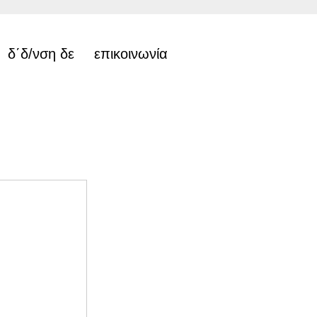
δ΄δ/νση δε
επικοινωνία