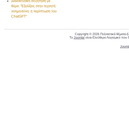
Διαδικτυακή συζήτηση με
θέμα: "Εξελίξεις στην τεχνητή
νοημοσύνη: η περίπτωση του
ChatGPT"
Copyright © 2026 Πολιτιστικά θέματα 
Το
Joomla!
είναι Ελεύθερο Λογισμικό που 
Jooml