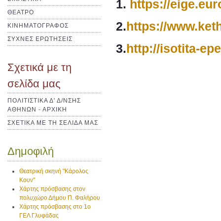
1.
https://eige.eu
ΘΕΑΤΡΟ
2.
https://www.ket
ΚΙΝΗΜΑΤΟΓΡΑΦΟΣ
ΣΥΧΝΕΣ ΕΡΩΤΗΣΕΙΣ
3.
http://isotita-e
Σχετικά με τη
σελίδα μας
ΠΟΛΙΤΙΣΤΙΚΑ Δ' Δ/ΝΣΗΣ
ΑΘΗΝΩΝ - ΑΡΧΙΚΗ
ΣΧΕΤΙΚΑ ΜΕ ΤΗ ΣΕΛΙΔΑ ΜΑΣ
Δημοφιλή
Θεατρική σκηνή "Κάρολος
Κουν"
Χάρτης πρόσβασης στον
πολυχώρο Δήμου Π. Φαλήρου
Χάρτης πρόσβασης στο 1ο
ΓΕΛ Γλυφάδας