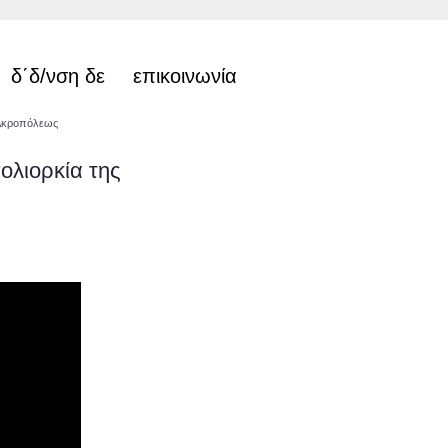
δ΄δ/νση δε
επικοινωνία
 Ακροπόλεως
ολιορκία της