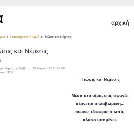
ά
αρχική
χεία
Υποστηρικτικό υλικό
Πτώσις και Νέμεσις
ώσις και Νέμεσις
ργηθηκε στις Σάββατο, 20 Μαρτίου 2021 18:08
σεις: 3298
Πτώσις και Νέμεσις
Μέσα στο αίμα, στις σφαγές
σέρνεται σκλαβωμένη...
αιώνες τέσσερις σιωπά,
άλυσο υπομένει.