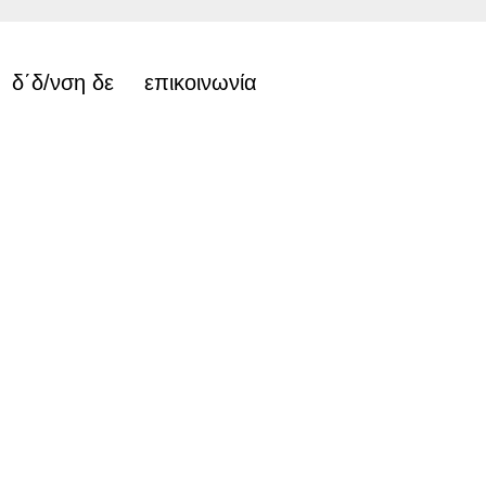
δ΄δ/νση δε
επικοινωνία