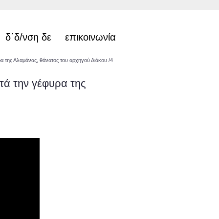
δ΄δ/νση δε
επικοινωνία
της Αλαμάνας, θάνατος του αρχηγού Διάκου /4
ά την γέφυρα της