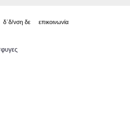
δ΄δ/νση δε
επικοινωνία
σφυγες