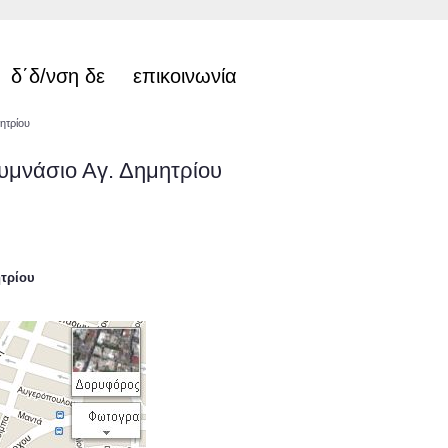
δ΄δ/νση δε
επικοινωνία
ητρίου
υμνάσιο Αγ. Δημητρίου
ητρίου