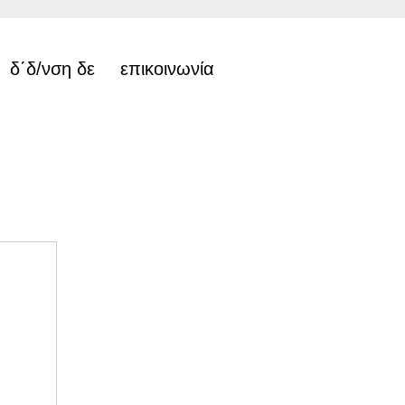
δ΄δ/νση δε
επικοινωνία