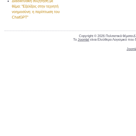
Διαδικτυακή συζήτηση με
θέμα: "Εξελίξεις στην τεχνητή
νοημοσύνη: η περίπτωση του
ChatGPT"
Copyright © 2026 Πολιτιστικά θέματα 
Το
Joomla!
είναι Ελεύθερο Λογισμικό που 
Jooml