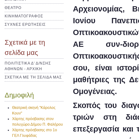
Αρχειονομίας, Β
ΘΕΑΤΡΟ
ΚΙΝΗΜΑΤΟΓΡΑΦΟΣ
Ιονίου Πανε
ΣΥΧΝΕΣ ΕΡΩΤΗΣΕΙΣ
Οπτικοακουστι
Σχετικά με τη
ΑΕ συν-διορ
σελίδα μας
Οπτικοακουστική
ΠΟΛΙΤΙΣΤΙΚΑ Δ' Δ/ΝΣΗΣ
σου, είναι ιστορ
ΑΘΗΝΩΝ - ΑΡΧΙΚΗ
μαθήτριες της Δ
ΣΧΕΤΙΚΑ ΜΕ ΤΗ ΣΕΛΙΔΑ ΜΑΣ
Ομογένειας.
Δημοφιλή
Σκοπός του διαγ
Θεατρική σκηνή "Κάρολος
Κουν"
τριών στη διά
Χάρτης πρόσβασης στον
πολυχώρο Δήμου Π. Φαλήρου
επεξεργασία και
Χάρτης πρόσβασης στο 1ο
ΓΕΛ Γλυφάδας