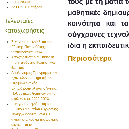
τους με τη ματιά
Επικοινωνία
3ο ΓΕΛ Π. Φαλήρου
μαθητικές δημιου
Τελευταίες
κοινότητα και 
καταχωρήσεις
σύγχρονες τεχνολ
Ξενάγηση στην έκθεση της
ίδια η εκπαιδευτι
Εθνικής Πινακοθήκης
"Αστυγραφίες", 29/4
Περισσότερα
Αποχαιρετιστήρια Επιστολή
της Υπεύθυνης Πολιτιστικών
θεμάτων
Απολογισμός Προγραμμάτων
Σχολικών Δραστηριοτήτων
Περιβαλλοντικής
Εκπαίδευσης, Αγωγής Υγείας,
Πολιτιστικών Θεμάτων για το
σχολικό έτος 2022-2023
Ξενάγηση στην έκθεση του
Εθνικού Μουσείου Σύγχρονης
Τέχνης «Modern Love (H
αγάπη στα χρόνια της ψυχρής
οικειότητας)»