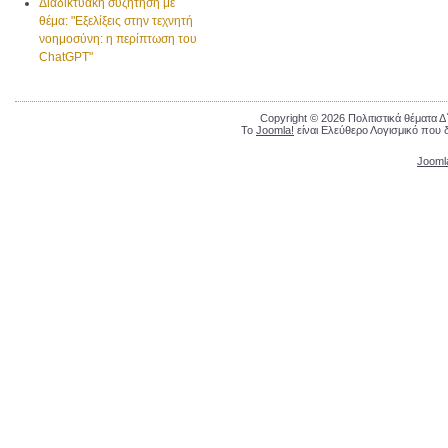
Διαδικτυακή συζήτηση με
θέμα: "Εξελίξεις στην τεχνητή
νοημοσύνη: η περίπτωση του
ChatGPT"
Copyright © 2026 Πολιτιστικά θέματα 
Το
Joomla!
είναι Ελεύθερο Λογισμικό που 
Jooml