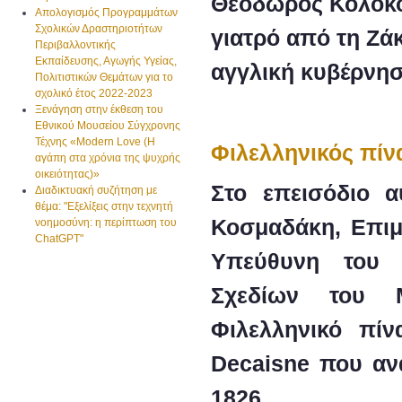
Θεόδωρος Κολοκο
Απολογισμός Προγραμμάτων
Σχολικών Δραστηριοτήτων
γιατρό από τη Ζά
Περιβαλλοντικής
Εκπαίδευσης, Αγωγής Υγείας,
αγγλική κυβέρνη
Πολιτιστικών Θεμάτων για το
σχολικό έτος 2022-2023
Ξενάγηση στην έκθεση του
Εθνικού Μουσείου Σύγχρονης
Τέχνης «Modern Love (H
Φιλελληνικός πίν
αγάπη στα χρόνια της ψυχρής
οικειότητας)»
Στο επεισόδιο 
Διαδικτυακή συζήτηση με
θέμα: "Εξελίξεις στην τεχνητή
Κοσμαδάκη, Επιμ
νοημοσύνη: η περίπτωση του
ChatGPT"
Υπεύθυνη του Τ
Σχεδίων του Μ
Φιλελληνικό πίν
Decaisne που αν
1826.