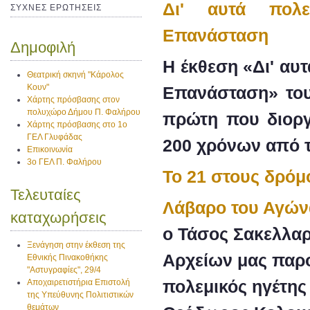
Δι' αυτά πολε
ΣΥΧΝΕΣ ΕΡΩΤΗΣΕΙΣ
Επανάσταση
Δημοφιλή
Η έκθεση «Δι' αυ
Θεατρική σκηνή "Κάρολος
Κουν"
Επανάσταση» του
Χάρτης πρόσβασης στον
πολυχώρο Δήμου Π. Φαλήρου
πρώτη που διοργ
Χάρτης πρόσβασης στο 1ο
ΓΕΛ Γλυφάδας
200 χρόνων από τ
Επικοινωνία
3ο ΓΕΛ Π. Φαλήρου
Το 21 στους δρόμ
Τελευταίες
Λάβαρο του Αγών
καταχωρήσεις
ο Τάσος Σακελλα
Ξενάγηση στην έκθεση της
Αρχείων μας παρο
Εθνικής Πινακοθήκης
"Αστυγραφίες", 29/4
πολεμικός ηγέτη
Αποχαιρετιστήρια Επιστολή
της Υπεύθυνης Πολιτιστικών
θεμάτων