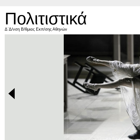
Πολιτιστικά
Δ΄Δ/νση Β/θμιας Εκπ/σης Αθηνών