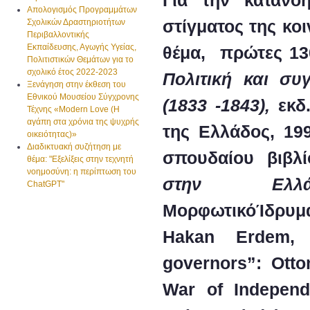
Απολογισμός Προγραμμάτων
στίγματος της κοι
Σχολικών Δραστηριοτήτων
Περιβαλλοντικής
Εκπαίδευσης, Αγωγής Υγείας,
θέμα, πρώτες 13
Πολιτιστικών Θεμάτων για το
σχολικό έτος 2022-2023
Πολιτική και συ
Ξενάγηση στην έκθεση του
Εθνικού Μουσείου Σύγχρονης
(1833 -1843),
εκδ
Τέχνης «Modern Love (H
αγάπη στα χρόνια της ψυχρής
της Ελλάδος, 19
οικειότητας)»
Διαδικτυακή συζήτηση με
σπουδαίου βιβλί
θέμα: "Εξελίξεις στην τεχνητή
νοημοσύνη: η περίπτωση του
στην Ελλ
ChatGPT"
ΜορφωτικόΊδρυμ
Hakan Erdem
,
governors”: Otto
War of Independ