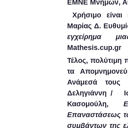
ΕΜΝΕ Μνήμων, Αθ
Χρήσιμο είναι 
Μαρίας Δ. Ευθυμί
εγχείρημα μι
Mathesis.cup.
Τέλος, πολύτιμη 
τα
Απομνημονε
Ανάμεσά τους 
Δεληγιάννη / Ιω
Κασομούλη,
Επαναστάσεως τ
συμβάντων της ε