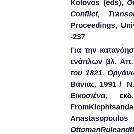
Kolovos (eds),
O
Conflict, Transo
Proceedings, Uni
-237
Για την κατανόησ
ενόπλων βλ.
Απ.
του 1821. Οργάνω
Βάνιας, 1991 /
Ν
Εικοσιένα
, εκδ
FromKlephtsand
Anastasopo
Ottoman
Rule
and
t