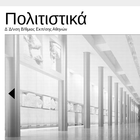
Πολιτιστικά
Δ΄Δ/νση Β/θμιας Εκπ/σης Αθηνών