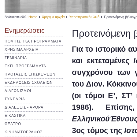
Βρίσκεστε εδώ:
Home
Χρήσιμα αρχεία
Υποστηρικτικό υλικό
Προτεινόμενη βιβλιογ
Ενημερώσεις
Προτεινόμενη 
ΠΟΛΙΤΙΣΤΙΚΑ ΠΡΟΓΡΑΜΜΑΤΑ
Για το ιστορικό α
ΧΡΗΣΙΜΑ ΑΡΧΕΙΑ
ΣΕΜΙΝΑΡΙΑ
και εκτεταμένες
ΕΚΠ. ΠΡΟΓΡΑΜΜΑΤΑ
συγχρόνου των 
ΠΡΟΤΑΣΕΙΣ ΕΠΙΣΚΕΨΕΩΝ
του
Διον. Κόκκινο
ΕΚΔΗΛΩΣΕΙΣ ΣΧΟΛΕΙΩΝ
ΔΙΑΓΩΝΙΣΜΟΙ
(οι τόμοι Ε’, ΣΤ’
ΣΥΝΕΔΡΙΑ
1986). Επίσ
ΔΙΑΛΕΞΕΙΣ - ΑΡΘΡΑ
ΕΙΚΑΣΤΙΚΑ
Ελληνικού
Έθνου
ΘΕΑΤΡΟ
3
ος
τόμος της
Ιστ
ΚΙΝΗΜΑΤΟΓΡΑΦΟΣ