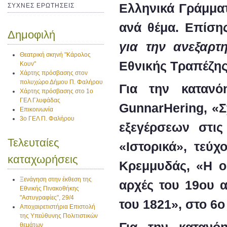
Ελληνικά Γράμματ
ΣΥΧΝΕΣ ΕΡΩΤΗΣΕΙΣ
ανά θέμα. Eπίση
Δημοφιλή
για την ανεξαρτ
Θεατρική σκηνή "Κάρολος
Εθνικής Τραπέζης
Κουν"
Χάρτης πρόσβασης στον
πολυχώρο Δήμου Π. Φαλήρου
Για την καταν
Χάρτης πρόσβασης στο 1ο
ΓΕΛ Γλυφάδας
Gunnar
Hering
, «
Επικοινωνία
3ο ΓΕΛ Π. Φαλήρου
εξεγέρσεων στις
Τελευταίες
«Ιστορικά», τεύχ
καταχωρήσεις
Κρεμμυδάς
, «Η ο
Ξενάγηση στην έκθεση της
αρχές του 19
ου
α
Εθνικής Πινακοθήκης
"Αστυγραφίες", 29/4
του 1821», στο 6
ο
Αποχαιρετιστήρια Επιστολή
της Υπεύθυνης Πολιτιστικών
Για την κατανό
θεμάτων