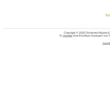
Έν
Copyright © 2026 Πολιτιστικά θέματα 
Το
Joomla!
είναι Ελεύθερο Λογισμικό που 
Jooml