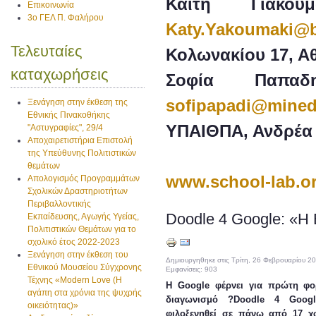
Καίτη Γιακο
Επικοινωνία
3ο ΓΕΛ Π. Φαλήρου
Katy.Yakoumaki@br
Τελευταίες
Κολωνακίου 17, Α
καταχωρήσεις
Σοφία Παπαδη
sofipapadi@mined
Ξενάγηση στην έκθεση της
Εθνικής Πινακοθήκης
ΥΠΑΙΘΠΑ, Ανδρέα
"Αστυγραφίες", 29/4
Αποχαιρετιστήρια Επιστολή
της Υπεύθυνης Πολιτιστικών
θεμάτων
www.school-lab.o
Απολογισμός Προγραμμάτων
Σχολικών Δραστηριοτήτων
Περιβαλλοντικής
Doodle 4 Google: «Η
Εκπαίδευσης, Αγωγής Υγείας,
Πολιτιστικών Θεμάτων για το
σχολικό έτος 2022-2023
Ξενάγηση στην έκθεση του
Δημιουργηθηκε στις Τρίτη, 26 Φεβρουαρίου 2
Εθνικού Μουσείου Σύγχρονης
Εμφανίσεις: 903
Τέχνης «Modern Love (H
Η Google φέρνει για πρώτη φ
αγάπη στα χρόνια της ψυχρής
διαγωνισμό ?Doodle 4 Goog
οικειότητας)»
φιλοξενηθεί σε πάνω από 17 χ