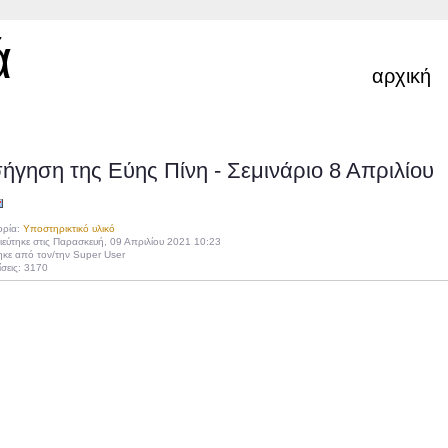
ά
αρχική
ήγηση της Εύης Πίνη - Σεμινάριο 8 Απριλίου
ορία:
Υποστηρικτικό υλικό
εύτηκε στις Παρασκευή, 09 Απριλίου 2021 10:23
κε από τον/την Super User
σεις: 3170