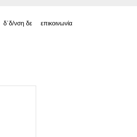
δ΄δ/νση δε
επικοινωνία